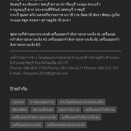
จันทบุรี
ฉะเชิงเทรา
ชลบุรี
ตราด
ปราจีนบุรี
ระยอง
สระแก้ว
กาญจนบุรี
ตาก
ประจวบคีรีขันธ์
เพชรบุรี
ราชบุรี
กระบี่
ชุมพร
ตรัง
นครศรีธรรมราช
นราธิวาส
ปัตตานี
พังงา
พัทลุง
ภูเก็ต
ระนอง
สตูล
สงขลา
สุราษฎร์ธานี
ยะลา
ชุดลานกีฬาเอนกประสงค์
เครื่องออกกําลังกายกลางแจ้ง AL
เครื่องออ
กกําลังกายกลางแจ้ง AS
เครื่องออกกําลังกายกลางแจ้ง BL
เครื่องออกกํา
ลังกายกลางแจ้ง BS
เหล็กไหลการช่าง โดยคุณธนกฤต(ชาย) บ้านเลขที่ 164 หมู่ที่ 5 ตำบลมะ
อึ อำเภอธวัชบุรี จังหวัดร้อยเอ็ด 45170
Phone: 086-859-7799 Phone: 081-544-4211 Phone: 043-512-707
E-mail : chayanin.2516@gmail.com
ป้ายกำกับ
กรุงเทพ
การดูแลสุขภาพ
ประโยชน์ของการเล่นของเด็ก
ยืดเหยียด
สนามเด็กเล่น
ออกกำลังกาย
เครื่องออกกำลังกาย
เครื่องออกกำลังกายกลางแจ้ง
เครื่องออกกำลังกายในร่ม
เครื่องเล่นกลางแจ้ง
เครื่องเล่นสนามกลางแจ้ง