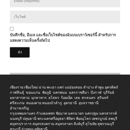
บันทึกชื่อ, อีเมล และชื่อเว็บไซต์ของฉันบนเบราว์เซอร์นี้ สำหรับการ
แสดงความเห็นครั้งถัดไป
เชียงราย
เชียงใหม่
น่าน
พะเยา
แพร่
แม่ฮ่องสอน
ลำปาง
ลำพูน
อุตรดิตถ์
กาฬสินธุ์
ขอนแก่น
ชัยภูมิ
นครพนม
นครราชสีมา
บึงกาฬ
บุรีรัมย์
มหาสารคาม
มุกดาหาร
ยโสธร
ร้อยเอ็ด
เลย
สกลนคร
สุรินทร์
ศรีสะเกษ
หนองคาย
หนองบัวลำภู
อุดรธานี
อุบลราชธานี
อำนาจเจริญ
กรุงเทพมหานคร
กำแพงเพชร
ชัยนาท
นครนายก
นครปฐม
นครสวรรค์
นนทบุรี
ปทุมธานี
พระนครศรีอยุธยา
พิจิตร
พิษณุโลก
เพชรบูรณ์
ลพบุรี
สมุทรปราการ
สมุทรสงคราม
สมุทรสาคร
สิงห์บุรี
สุโขทัย
สุพรรณบุรี
สระบุรี
อ่างทอง
อุทัยธานี