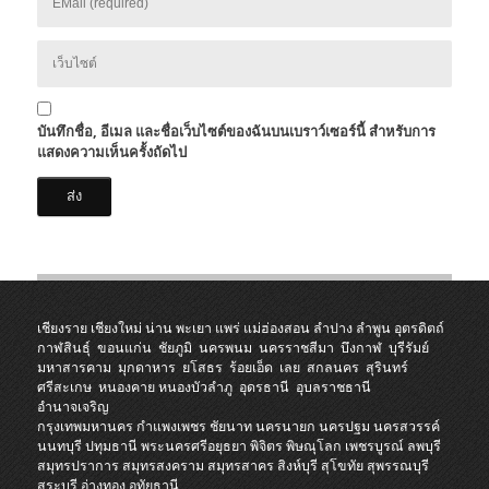
บันทึกชื่อ, อีเมล และชื่อเว็บไซต์ของฉันบนเบราว์เซอร์นี้ สำหรับการ
แสดงความเห็นครั้งถัดไป
เชียงราย
เชียงใหม่
น่าน
พะเยา
แพร่
แม่ฮ่องสอน
ลำปาง
ลำพูน
อุตรดิตถ์
กาฬสินธุ์
ขอนแก่น
ชัยภูมิ
นครพนม
นครราชสีมา
บึงกาฬ
บุรีรัมย์
มหาสารคาม
มุกดาหาร
ยโสธร
ร้อยเอ็ด
เลย
สกลนคร
สุรินทร์
ศรีสะเกษ
หนองคาย
หนองบัวลำภู
อุดรธานี
อุบลราชธานี
อำนาจเจริญ
กรุงเทพมหานคร
กำแพงเพชร
ชัยนาท
นครนายก
นครปฐม
นครสวรรค์
นนทบุรี
ปทุมธานี
พระนครศรีอยุธยา
พิจิตร
พิษณุโลก
เพชรบูรณ์
ลพบุรี
สมุทรปราการ
สมุทรสงคราม
สมุทรสาคร
สิงห์บุรี
สุโขทัย
สุพรรณบุรี
สระบุรี
อ่างทอง
อุทัยธานี