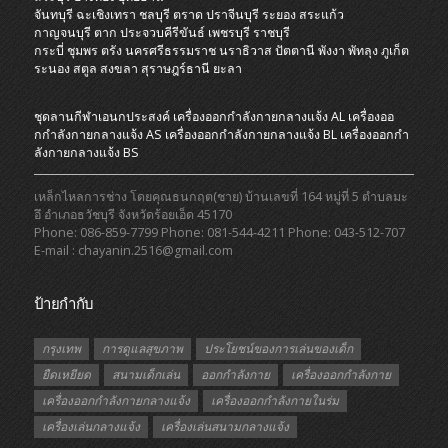
จันทบุรี
ฉะเชิงเทรา
ชลบุรี
ตราด
ปราจีนบุรี
ระยอง
สระแก้ว
กาญจนบุรี
ตาก
ประจวบคีรีขันธ์
เพชรบุรี
ราชบุรี
กระบี่
ชุมพร
ตรัง
นครศรีธรรมราช
นราธิวาส
ปัตตานี
พังงา
พัทลุง
ภูเก็ต
ระนอง
สตูล
สงขลา
สุราษฎร์ธานี
ยะลา
ชุดลานกีฬาเอนกประสงค์
เครื่องออกกําลังกายกลางแจ้ง AL
เครื่องออ
กกําลังกายกลางแจ้ง AS
เครื่องออกกําลังกายกลางแจ้ง BL
เครื่องออกกํา
ลังกายกลางแจ้ง BS
เหล็กไหลการช่าง โดยคุณธนกฤต(ชาย) บ้านเลขที่ 164 หมู่ที่ 5 ตำบลมะ
อึ อำเภอธวัชบุรี จังหวัดร้อยเอ็ด 45170
Phone: 086-859-7799 Phone: 081-544-4211 Phone: 043-512-707
E-mail : chayanin.2516@gmail.com
ป้ายกำกับ
กรุงเทพ
การดูแลสุขภาพ
ประโยชน์ของการเล่นของเด็ก
ยืดเหยียด
สนามเด็กเล่น
ออกกำลังกาย
เครื่องออกกำลังกาย
เครื่องออกกำลังกายกลางแจ้ง
เครื่องออกกำลังกายในร่ม
เครื่องเล่นกลางแจ้ง
เครื่องเล่นสนามกลางแจ้ง