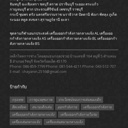
จันทบุรี
ฉะเชิงเทรา
ชลบุรี
ตราด
ปราจีนบุรี
ระยอง
สระแก้ว
กาญจนบุรี
ตาก
ประจวบคีรีขันธ์
เพชรบุรี
ราชบุรี
กระบี่
ชุมพร
ตรัง
นครศรีธรรมราช
นราธิวาส
ปัตตานี
พังงา
พัทลุง
ภูเก็ต
ระนอง
สตูล
สงขลา
สุราษฎร์ธานี
ยะลา
ชุดลานกีฬาเอนกประสงค์
เครื่องออกกําลังกายกลางแจ้ง AL
เครื่องออ
กกําลังกายกลางแจ้ง AS
เครื่องออกกําลังกายกลางแจ้ง BL
เครื่องออกกํา
ลังกายกลางแจ้ง BS
เหล็กไหลการช่าง โดยคุณธนกฤต(ชาย) บ้านเลขที่ 164 หมู่ที่ 5 ตำบลมะ
อึ อำเภอธวัชบุรี จังหวัดร้อยเอ็ด 45170
Phone: 086-859-7799 Phone: 081-544-4211 Phone: 043-512-707
E-mail : chayanin.2516@gmail.com
ป้ายกำกับ
กรุงเทพ
การดูแลสุขภาพ
ประโยชน์ของการเล่นของเด็ก
ยืดเหยียด
สนามเด็กเล่น
ออกกำลังกาย
เครื่องออกกำลังกาย
เครื่องออกกำลังกายกลางแจ้ง
เครื่องออกกำลังกายในร่ม
เครื่องเล่นกลางแจ้ง
เครื่องเล่นสนามกลางแจ้ง