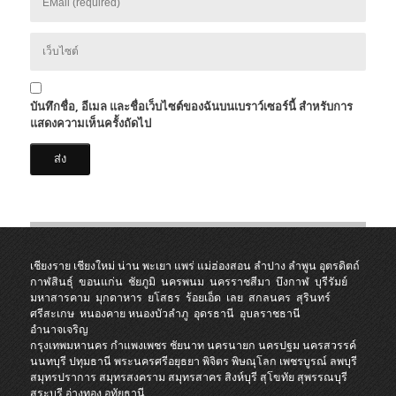
บันทึกชื่อ, อีเมล และชื่อเว็บไซต์ของฉันบนเบราว์เซอร์นี้ สำหรับการ
แสดงความเห็นครั้งถัดไป
เชียงราย
เชียงใหม่
น่าน
พะเยา
แพร่
แม่ฮ่องสอน
ลำปาง
ลำพูน
อุตรดิตถ์
กาฬสินธุ์
ขอนแก่น
ชัยภูมิ
นครพนม
นครราชสีมา
บึงกาฬ
บุรีรัมย์
มหาสารคาม
มุกดาหาร
ยโสธร
ร้อยเอ็ด
เลย
สกลนคร
สุรินทร์
ศรีสะเกษ
หนองคาย
หนองบัวลำภู
อุดรธานี
อุบลราชธานี
อำนาจเจริญ
กรุงเทพมหานคร
กำแพงเพชร
ชัยนาท
นครนายก
นครปฐม
นครสวรรค์
นนทบุรี
ปทุมธานี
พระนครศรีอยุธยา
พิจิตร
พิษณุโลก
เพชรบูรณ์
ลพบุรี
สมุทรปราการ
สมุทรสงคราม
สมุทรสาคร
สิงห์บุรี
สุโขทัย
สุพรรณบุรี
สระบุรี
อ่างทอง
อุทัยธานี