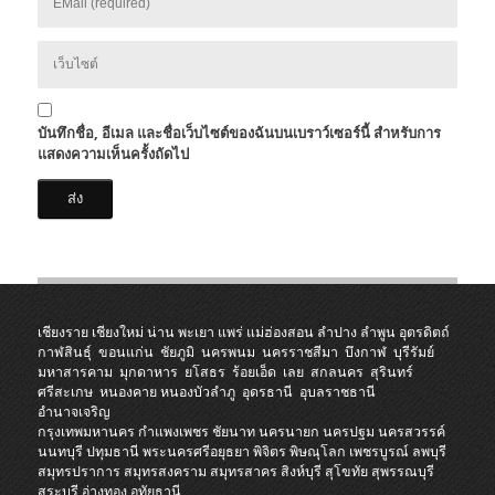
บันทึกชื่อ, อีเมล และชื่อเว็บไซต์ของฉันบนเบราว์เซอร์นี้ สำหรับการ
แสดงความเห็นครั้งถัดไป
เชียงราย
เชียงใหม่
น่าน
พะเยา
แพร่
แม่ฮ่องสอน
ลำปาง
ลำพูน
อุตรดิตถ์
กาฬสินธุ์
ขอนแก่น
ชัยภูมิ
นครพนม
นครราชสีมา
บึงกาฬ
บุรีรัมย์
มหาสารคาม
มุกดาหาร
ยโสธร
ร้อยเอ็ด
เลย
สกลนคร
สุรินทร์
ศรีสะเกษ
หนองคาย
หนองบัวลำภู
อุดรธานี
อุบลราชธานี
อำนาจเจริญ
กรุงเทพมหานคร
กำแพงเพชร
ชัยนาท
นครนายก
นครปฐม
นครสวรรค์
นนทบุรี
ปทุมธานี
พระนครศรีอยุธยา
พิจิตร
พิษณุโลก
เพชรบูรณ์
ลพบุรี
สมุทรปราการ
สมุทรสงคราม
สมุทรสาคร
สิงห์บุรี
สุโขทัย
สุพรรณบุรี
สระบุรี
อ่างทอง
อุทัยธานี