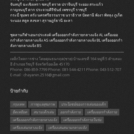
จันทบุรี
ฉะเชิงเทรา
ชลบุรี
ตราด
ปราจีนบุรี
ระยอง
สระแก้ว
กาญจนบุรี
ตาก
ประจวบคีรีขันธ์
เพชรบุรี
ราชบุรี
กระบี่
ชุมพร
ตรัง
นครศรีธรรมราช
นราธิวาส
ปัตตานี
พังงา
พัทลุง
ภูเก็ต
ระนอง
สตูล
สงขลา
สุราษฎร์ธานี
ยะลา
ชุดลานกีฬาเอนกประสงค์
เครื่องออกกําลังกายกลางแจ้ง AL
เครื่องออ
กกําลังกายกลางแจ้ง AS
เครื่องออกกําลังกายกลางแจ้ง BL
เครื่องออกกํา
ลังกายกลางแจ้ง BS
เหล็กไหลการช่าง โดยคุณธนกฤต(ชาย) บ้านเลขที่ 164 หมู่ที่ 5 ตำบลมะ
อึ อำเภอธวัชบุรี จังหวัดร้อยเอ็ด 45170
Phone: 086-859-7799 Phone: 081-544-4211 Phone: 043-512-707
E-mail : chayanin.2516@gmail.com
ป้ายกำกับ
กรุงเทพ
การดูแลสุขภาพ
ประโยชน์ของการเล่นของเด็ก
ยืดเหยียด
สนามเด็กเล่น
ออกกำลังกาย
เครื่องออกกำลังกาย
เครื่องออกกำลังกายกลางแจ้ง
เครื่องออกกำลังกายในร่ม
เครื่องเล่นกลางแจ้ง
เครื่องเล่นสนามกลางแจ้ง