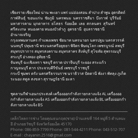
เชียงราย
เชียงใหม่
น่าน
พะเยา
แพร่
แม่ฮ่องสอน
ลำปาง
ลำพูน
อุตรดิตถ์
กาฬสินธุ์
ขอนแก่น
ชัยภูมิ
นครพนม
นครราชสีมา
บึงกาฬ
บุรีรัมย์
มหาสารคาม
มุกดาหาร
ยโสธร
ร้อยเอ็ด
เลย
สกลนคร
สุรินทร์
ศรีสะเกษ
หนองคาย
หนองบัวลำภู
อุดรธานี
อุบลราชธานี
อำนาจเจริญ
กรุงเทพมหานคร
กำแพงเพชร
ชัยนาท
นครนายก
นครปฐม
นครสวรรค์
นนทบุรี
ปทุมธานี
พระนครศรีอยุธยา
พิจิตร
พิษณุโลก
เพชรบูรณ์
ลพบุรี
สมุทรปราการ
สมุทรสงคราม
สมุทรสาคร
สิงห์บุรี
สุโขทัย
สุพรรณบุรี
สระบุรี
อ่างทอง
อุทัยธานี
จันทบุรี
ฉะเชิงเทรา
ชลบุรี
ตราด
ปราจีนบุรี
ระยอง
สระแก้ว
กาญจนบุรี
ตาก
ประจวบคีรีขันธ์
เพชรบุรี
ราชบุรี
กระบี่
ชุมพร
ตรัง
นครศรีธรรมราช
นราธิวาส
ปัตตานี
พังงา
พัทลุง
ภูเก็ต
ระนอง
สตูล
สงขลา
สุราษฎร์ธานี
ยะลา
ชุดลานกีฬาเอนกประสงค์
เครื่องออกกําลังกายกลางแจ้ง AL
เครื่องออ
กกําลังกายกลางแจ้ง AS
เครื่องออกกําลังกายกลางแจ้ง BL
เครื่องออกกํา
ลังกายกลางแจ้ง BS
เหล็กไหลการช่าง โดยคุณธนกฤต(ชาย) บ้านเลขที่ 164 หมู่ที่ 5 ตำบลมะ
อึ อำเภอธวัชบุรี จังหวัดร้อยเอ็ด 45170
Phone: 086-859-7799 Phone: 081-544-4211 Phone: 043-512-707
E-mail : chayanin.2516@gmail.com