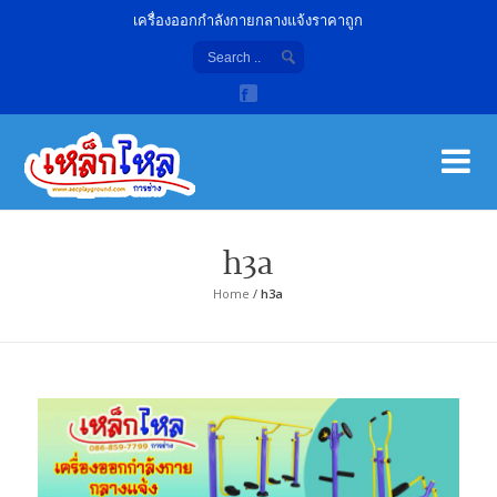
เครื่องออกกำลังกายกลางแจ้งราคาถูก
เค
จํา
h3a
Home
/
h3a