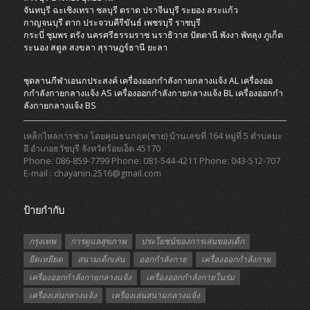
จันทบุรี
ฉะเชิงเทรา
ชลบุรี
ตราด
ปราจีนบุรี
ระยอง
สระแก้ว
กาญจนบุรี
ตาก
ประจวบคีรีขันธ์
เพชรบุรี
ราชบุรี
กระบี่
ชุมพร
ตรัง
นครศรีธรรมราช
นราธิวาส
ปัตตานี
พังงา
พัทลุง
ภูเก็ต
ระนอง
สตูล
สงขลา
สุราษฎร์ธานี
ยะลา
ชุดลานกีฬาเอนกประสงค์
เครื่องออกกําลังกายกลางแจ้ง AL
เครื่องออ
กกําลังกายกลางแจ้ง AS
เครื่องออกกําลังกายกลางแจ้ง BL
เครื่องออกกํา
ลังกายกลางแจ้ง BS
เหล็กไหลการช่าง โดยคุณธนกฤต(ชาย) บ้านเลขที่ 164 หมู่ที่ 5 ตำบลมะ
อึ อำเภอธวัชบุรี จังหวัดร้อยเอ็ด 45170
Phone: 086-859-7799 Phone: 081-544-4211 Phone: 043-512-707
E-mail : chayanin.2516@gmail.com
ป้ายกำกับ
กรุงเทพ
การดูแลสุขภาพ
ประโยชน์ของการเล่นของเด็ก
ยืดเหยียด
สนามเด็กเล่น
ออกกำลังกาย
เครื่องออกกำลังกาย
เครื่องออกกำลังกายกลางแจ้ง
เครื่องออกกำลังกายในร่ม
เครื่องเล่นกลางแจ้ง
เครื่องเล่นสนามกลางแจ้ง