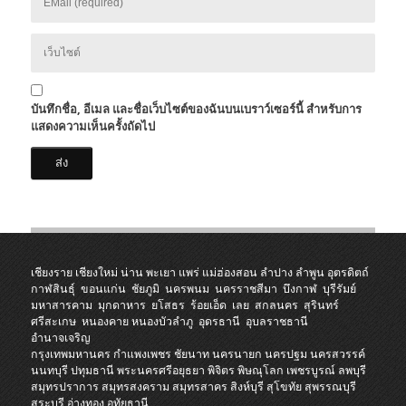
บันทึกชื่อ, อีเมล และชื่อเว็บไซต์ของฉันบนเบราว์เซอร์นี้ สำหรับการ
แสดงความเห็นครั้งถัดไป
เชียงราย
เชียงใหม่
น่าน
พะเยา
แพร่
แม่ฮ่องสอน
ลำปาง
ลำพูน
อุตรดิตถ์
กาฬสินธุ์
ขอนแก่น
ชัยภูมิ
นครพนม
นครราชสีมา
บึงกาฬ
บุรีรัมย์
มหาสารคาม
มุกดาหาร
ยโสธร
ร้อยเอ็ด
เลย
สกลนคร
สุรินทร์
ศรีสะเกษ
หนองคาย
หนองบัวลำภู
อุดรธานี
อุบลราชธานี
อำนาจเจริญ
กรุงเทพมหานคร
กำแพงเพชร
ชัยนาท
นครนายก
นครปฐม
นครสวรรค์
นนทบุรี
ปทุมธานี
พระนครศรีอยุธยา
พิจิตร
พิษณุโลก
เพชรบูรณ์
ลพบุรี
สมุทรปราการ
สมุทรสงคราม
สมุทรสาคร
สิงห์บุรี
สุโขทัย
สุพรรณบุรี
สระบุรี
อ่างทอง
อุทัยธานี