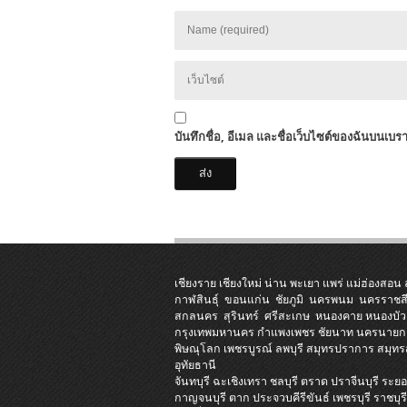
บันทึกชื่อ, อีเมล และชื่อเว็บไซต์ของฉันบนเบร
เชียงราย
เชียงใหม่
น่าน
พะเยา
แพร่
แม่ฮ่องสอน
กาฬสินธุ์
ขอนแก่น
ชัยภูมิ
นครพนม
นครราชส
สกลนคร
สุรินทร์
ศรีสะเกษ
หนองคาย
หนองบัว
กรุงเทพมหานคร
กำแพงเพชร
ชัยนาท
นครนายก
พิษณุโลก
เพชรบูรณ์
ลพบุรี
สมุทรปราการ
สมุท
อุทัยธานี
จันทบุรี
ฉะเชิงเทรา
ชลบุรี
ตราด
ปราจีนบุรี
ระยอ
กาญจนบุรี
ตาก
ประจวบคีรีขันธ์
เพชรบุรี
ราชบุร