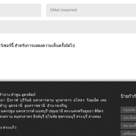
าว์เซอร์นี้ สำหรับการแสดงความเห็นครั้งถัดไป
ลำปาง
ลำพูน
อุตรดิตถ์
ป้ายกำก
ีมา
บึงกาฬ
บุรีรัมย์
มหาสารคาม
มุกดาหาร
ยโสธร
ร้อยเอ็ด
เลย
ลำภู
อุดรธานี
อุบลราชธานี
อำนาจเจริญ
กรุงเทพ
นครปฐม
นครสวรรค์
นนทบุรี
ปทุมธานี
พระนครศรีอยุธยา
พิจิตร
รสงคราม
สมุทรสาคร
สิงห์บุรี
สุโขทัย
สุพรรณบุรี
สระบุรี
อ่างทอง
ประโยชน
สนามเด็
ง
สระแก้ว
ี
เครื่อง