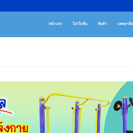
เครื่องออกกํา
จําหน่ายเครื่องออ
หน้าแรก
โปรโมชั่น
สินค้า
แคตตาล็