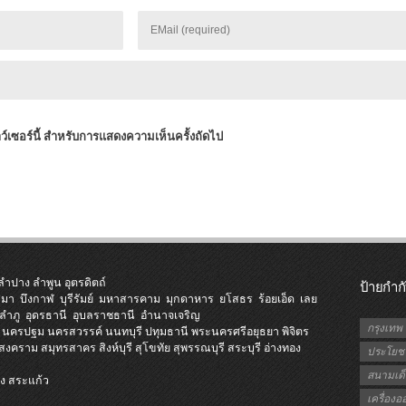
าว์เซอร์นี้ สำหรับการแสดงความเห็นครั้งถัดไป
ลำปาง
ลำพูน
อุตรดิตถ์
ป้ายกำก
ีมา
บึงกาฬ
บุรีรัมย์
มหาสารคาม
มุกดาหาร
ยโสธร
ร้อยเอ็ด
เลย
ลำภู
อุดรธานี
อุบลราชธานี
อำนาจเจริญ
กรุงเทพ
นครปฐม
นครสวรรค์
นนทบุรี
ปทุมธานี
พระนครศรีอยุธยา
พิจิตร
รสงคราม
สมุทรสาคร
สิงห์บุรี
สุโขทัย
สุพรรณบุรี
สระบุรี
อ่างทอง
ประโยชน
สนามเด็
ง
สระแก้ว
ี
เครื่อง