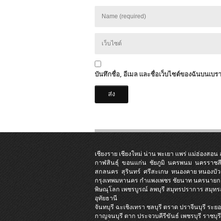
บันทึกชื่อ, อีเมล และชื่อเว็บไซต์ของฉันบนเบร
เชียงราย
เชียงใหม่
น่าน
พะเยา
แพร่
แม่ฮ่องสอน
กาฬสินธุ์
ขอนแก่น
ชัยภูมิ
นครพนม
นครราชส
สกลนคร
สุรินทร์
ศรีสะเกษ
หนองคาย
หนองบัว
กรุงเทพมหานคร
กำแพงเพชร
ชัยนาท
นครนายก
พิษณุโลก
เพชรบูรณ์
ลพบุรี
สมุทรปราการ
สมุท
อุทัยธานี
จันทบุรี
ฉะเชิงเทรา
ชลบุรี
ตราด
ปราจีนบุรี
ระยอ
กาญจนบุรี
ตาก
ประจวบคีรีขันธ์
เพชรบุรี
ราชบุร