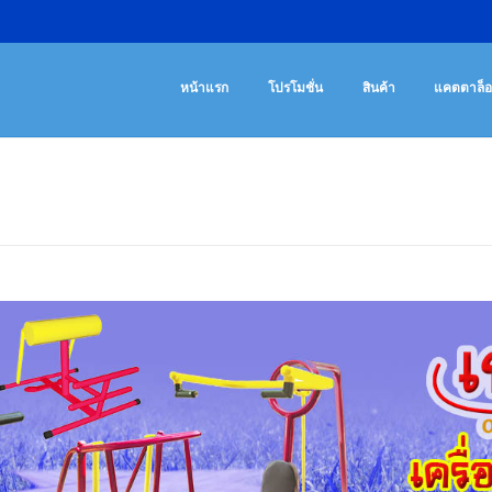
เครื่องออกกํา
จําหน่ายเครื่องออ
หน้าแรก
โปรโมชั่น
สินค้า
แคตตาล็