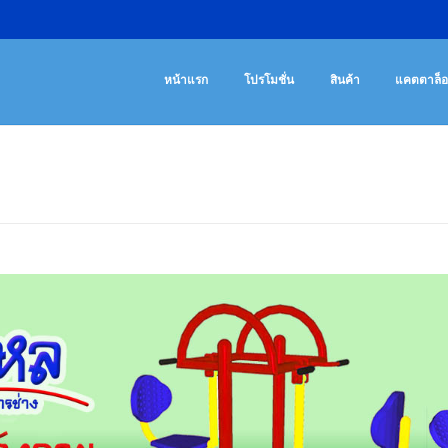
เครื่องออกกํา
จําหน่ายเครื่องออ
หน้าแรก
โปรโมชั่น
สินค้า
แคตตาล็