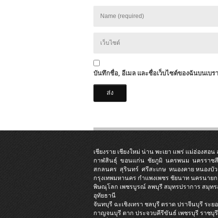
บันทึกชื่อ, อีเมล และชื่อเว็บไซต์ของฉันบนเบร
เชียงราย
เชียงใหม่
น่าน
พะเยา
แพร่
แม่ฮ่องสอน
กาฬสินธุ์
ขอนแก่น
ชัยภูมิ
นครพนม
นครราชส
สกลนคร
สุรินทร์
ศรีสะเกษ
หนองคาย
หนองบัว
กรุงเทพมหานคร
กำแพงเพชร
ชัยนาท
นครนายก
พิษณุโลก
เพชรบูรณ์
ลพบุรี
สมุทรปราการ
สมุท
อุทัยธานี
จันทบุรี
ฉะเชิงเทรา
ชลบุรี
ตราด
ปราจีนบุรี
ระยอ
กาญจนบุรี
ตาก
ประจวบคีรีขันธ์
เพชรบุรี
ราชบุร