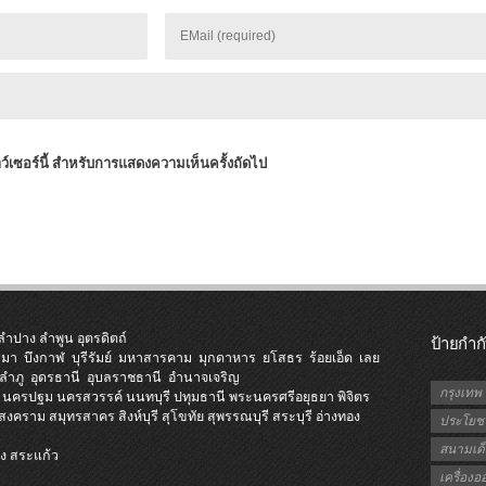
าว์เซอร์นี้ สำหรับการแสดงความเห็นครั้งถัดไป
ลำปาง
ลำพูน
อุตรดิตถ์
ป้ายกำก
ีมา
บึงกาฬ
บุรีรัมย์
มหาสารคาม
มุกดาหาร
ยโสธร
ร้อยเอ็ด
เลย
ลำภู
อุดรธานี
อุบลราชธานี
อำนาจเจริญ
กรุงเทพ
นครปฐม
นครสวรรค์
นนทบุรี
ปทุมธานี
พระนครศรีอยุธยา
พิจิตร
รสงคราม
สมุทรสาคร
สิงห์บุรี
สุโขทัย
สุพรรณบุรี
สระบุรี
อ่างทอง
ประโยชน
สนามเด็
ง
สระแก้ว
ี
เครื่อง