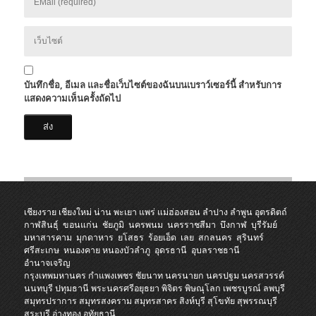
บันทึกชื่อ, อีเมล และชื่อเว็บไซต์ของฉันบนเบราว์เซอร์นี้ สำหรับการ
แสดงความเห็นครั้งถัดไป
เชียงราย
เชียงใหม่
น่าน
พะเยา
แพร่
แม่ฮ่องสอน
ลำปาง
ลำพูน
อุตรดิตถ์
กาฬสินธุ์
ขอนแก่น
ชัยภูมิ
นครพนม
นครราชสีมา
บึงกาฬ
บุรีรัมย์
มหาสารคาม
มุกดาหาร
ยโสธร
ร้อยเอ็ด
เลย
สกลนคร
สุรินทร์
ศรีสะเกษ
หนองคาย
หนองบัวลำภู
อุดรธานี
อุบลราชธานี
อำนาจเจริญ
กรุงเทพมหานคร
กำแพงเพชร
ชัยนาท
นครนายก
นครปฐม
นครสวรรค์
นนทบุรี
ปทุมธานี
พระนครศรีอยุธยา
พิจิตร
พิษณุโลก
เพชรบูรณ์
ลพบุรี
สมุทรปราการ
สมุทรสงคราม
สมุทรสาคร
สิงห์บุรี
สุโขทัย
สุพรรณบุรี
สระบุรี
อ่างทอง
อุทัยธานี