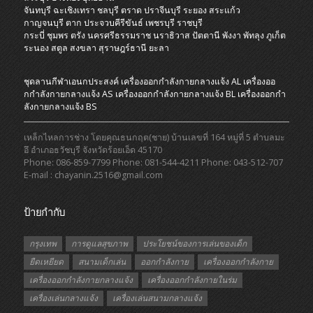
จันทบุรี
ฉะเชิงเทรา
ชลบุรี
ตราด
ปราจีนบุรี
ระยอง
สระแก้ว
กาญจนบุรี
ตาก
ประจวบคีรีขันธ์
เพชรบุรี
ราชบุรี
กระบี่
ชุมพร
ตรัง
นครศรีธรรมราช
นราธิวาส
ปัตตานี
พังงา
พัทลุง
ภูเก็ต
ระนอง
สตูล
สงขลา
สุราษฎร์ธานี
ยะลา
ชุดลานกีฬาเอนกประสงค์
เครื่องออกกําลังกายกลางแจ้ง AL
เครื่องออ
กกําลังกายกลางแจ้ง AS
เครื่องออกกําลังกายกลางแจ้ง BL
เครื่องออกกํา
ลังกายกลางแจ้ง BS
เหล็กไหลการช่าง โดยคุณธนกฤต(ชาย) บ้านเลขที่ 164 หมู่ที่ 5 ตำบลมะ
อึ อำเภอธวัชบุรี จังหวัดร้อยเอ็ด 45170
Phone: 086-859-7799 Phone: 081-544-4211 Phone: 043-512-707
E-mail : chayanin.2516@gmail.com
ป้ายกำกับ
กรุงเทพ
การดูแลสุขภาพ
ประโยชน์ของการเล่นของเด็ก
ยืดเหยียด
สนามเด็กเล่น
ออกกำลังกาย
เครื่องออกกำลังกาย
เครื่องออกกำลังกายกลางแจ้ง
เครื่องออกกำลังกายในร่ม
เครื่องเล่นกลางแจ้ง
เครื่องเล่นสนามกลางแจ้ง