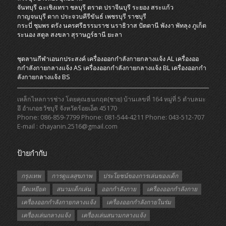
จันทบุรี
ฉะเชิงเทรา
ชลบุรี
ตราด
ปราจีนบุรี
ระยอง
สระแก้ว
กาญจนบุรี
ตาก
ประจวบคีรีขันธ์
เพชรบุรี
ราชบุรี
กระบี่
ชุมพร
ตรัง
นครศรีธรรมราช
นราธิวาส
ปัตตานี
พังงา
พัทลุง
ภูเก็ต
ระนอง
สตูล
สงขลา
สุราษฎร์ธานี
ยะลา
ชุดลานกีฬาเอนกประสงค์
เครื่องออกกําลังกายกลางแจ้ง AL
เครื่องออ
กกําลังกายกลางแจ้ง AS
เครื่องออกกําลังกายกลางแจ้ง BL
เครื่องออกกํา
ลังกายกลางแจ้ง BS
เหล็กไหลการช่าง โดยคุณธนกฤต(ชาย) บ้านเลขที่ 164 หมู่ที่ 5 ตำบลมะ
อึ อำเภอธวัชบุรี จังหวัดร้อยเอ็ด 45170
Phone: 086-859-7799 Phone: 081-544-4211 Phone: 043-512-707
E-mail : chayanin.2516@gmail.com
ป้ายกำกับ
กรุงเทพ
การดูแลสุขภาพ
ประโยชน์ของการเล่นของเด็ก
ยืดเหยียด
สนามเด็กเล่น
ออกกำลังกาย
เครื่องออกกำลังกาย
เครื่องออกกำลังกายกลางแจ้ง
เครื่องออกกำลังกายในร่ม
เครื่องเล่นกลางแจ้ง
เครื่องเล่นสนามกลางแจ้ง