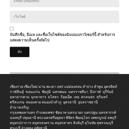
บันทึกชื่อ, อีเมล และชื่อเว็บไซต์ของฉันบนเบราว์เซอร์นี้ สำหรับการ
แสดงความเห็นครั้งถัดไป
เชียงราย
เชียงใหม่
น่าน
พะเยา
แพร่
แม่ฮ่องสอน
ลำปาง
ลำพูน
อุตรดิตถ์
กาฬสินธุ์
ขอนแก่น
ชัยภูมิ
นครพนม
นครราชสีมา
บึงกาฬ
บุรีรัมย์
มหาสารคาม
มุกดาหาร
ยโสธร
ร้อยเอ็ด
เลย
สกลนคร
สุรินทร์
ศรีสะเกษ
หนองคาย
หนองบัวลำภู
อุดรธานี
อุบลราชธานี
อำนาจเจริญ
กรุงเทพมหานคร
กำแพงเพชร
ชัยนาท
นครนายก
นครปฐม
นครสวรรค์
นนทบุรี
ปทุมธานี
พระนครศรีอยุธยา
พิจิตร
พิษณุโลก
เพชรบูรณ์
ลพบุรี
สมุทรปราการ
สมุทรสงคราม
สมุทรสาคร
สิงห์บุรี
สุโขทัย
สุพรรณบุรี
สระบุรี
อ่างทอง
อุทัยธานี