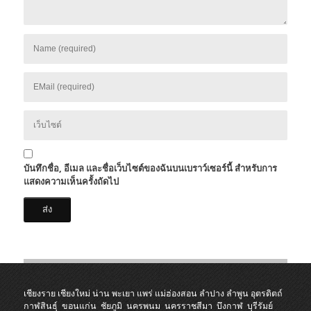
บันทึกชื่อ, อีเมล และชื่อเว็บไซต์ของฉันบนเบราว์เซอร์นี้ สำหรับการ
แสดงความเห็นครั้งถัดไป
เชียงราย
เชียงใหม่
น่าน
พะเยา
แพร่
แม่ฮ่องสอน
ลำปาง
ลำพูน
อุตรดิตถ์
กาฬสินธุ์
ขอนแก่น
ชัยภูมิ
นครพนม
นครราชสีมา
บึงกาฬ
บุรีรัมย์