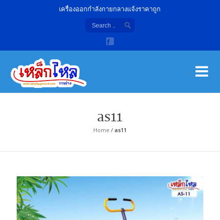
เครื่องออกกำลังกายกลางแจ้งราคาถูก
เค
จํา
as11
Home
/
as11