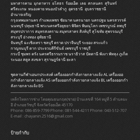
มหาสารคาม
มุกดาหาร
ยโสธร
ร้อยเอ็ด
เลย
สกลนคร
สุรินทร์
ศรีสะเกษ
หนองคาย
หนองบัวลำภู
อุดรธานี
อุบลราชธานี
อำนาจเจริญ
กรุงเทพมหานคร
กำแพงเพชร
ชัยนาท
นครนายก
นครปฐม
นครสวรรค์
นนทบุรี
ปทุมธานี
พระนครศรีอยุธยา
พิจิตร
พิษณุโลก
เพชรบูรณ์
ลพบุรี
สมุทรปราการ
สมุทรสงคราม
สมุทรสาคร
สิงห์บุรี
สุโขทัย
สุพรรณบุรี
สระบุรี
อ่างทอง
อุทัยธานี
จันทบุรี
ฉะเชิงเทรา
ชลบุรี
ตราด
ปราจีนบุรี
ระยอง
สระแก้ว
กาญจนบุรี
ตาก
ประจวบคีรีขันธ์
เพชรบุรี
ราชบุรี
กระบี่
ชุมพร
ตรัง
นครศรีธรรมราช
นราธิวาส
ปัตตานี
พังงา
พัทลุง
ภูเก็ต
ระนอง
สตูล
สงขลา
สุราษฎร์ธานี
ยะลา
ชุดลานกีฬาเอนกประสงค์
เครื่องออกกําลังกายกลางแจ้ง AL
เครื่องออ
กกําลังกายกลางแจ้ง AS
เครื่องออกกําลังกายกลางแจ้ง BL
เครื่องออกกํา
ลังกายกลางแจ้ง BS
เหล็กไหลการช่าง โดยคุณธนกฤต(ชาย) บ้านเลขที่ 164 หมู่ที่ 5 ตำบลมะ
อึ อำเภอธวัชบุรี จังหวัดร้อยเอ็ด 45170
Phone: 086-859-7799 Phone: 081-544-4211 Phone: 043-512-707
E-mail : chayanin.2516@gmail.com
ป้ายกำกับ