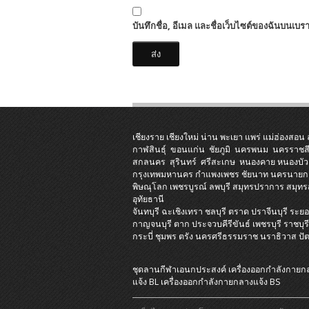
บันทึกชื่อ, อีเมล และชื่อเว็บไซต์ของฉันบนเบร
เชียงราย
เชียงใหม่
น่าน
พะเยา
แพร่
แม่ฮ่องสอน
กาฬสินธุ์
ขอนแก่น
ชัยภูมิ
นครพนม
นครราชส
สกลนคร
สุรินทร์
ศรีสะเกษ
หนองคาย
หนองบัว
กรุงเทพมหานคร
กำแพงเพชร
ชัยนาท
นครนายก
พิษณุโลก
เพชรบูรณ์
ลพบุรี
สมุทรปราการ
สมุท
อุทัยธานี
จันทบุรี
ฉะเชิงเทรา
ชลบุรี
ตราด
ปราจีนบุรี
ระยอ
กาญจนบุรี
ตาก
ประจวบคีรีขันธ์
เพชรบุรี
ราชบุร
กระบี่
ชุมพร
ตรัง
นครศรีธรรมราช
นราธิวาส
ปั
ชุดลานกีฬาเอนกประสงค์
เครื่องออกกําลังกายก
แจ้ง BL
เครื่องออกกําลังกายกลางแจ้ง BS