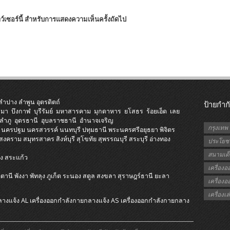
าว์เซอร์นี้ สำหรับการแสดงความเห็นครั้งถัดไป
ลำปาง
ลำพูน
อุตรดิตถ์
ป้ายกำก
ีมา
บึงกาฬ
บุรีรัมย์
มหาสารคาม
มุกดาหาร
ยโสธร
ร้อยเอ็ด
เลย
ลำภู
อุดรธานี
อุบลราชธานี
อำนาจเจริญ
กรุงเทพ
นครปฐม
นครสวรรค์
นนทบุรี
ปทุมธานี
พระนครศรีอยุธยา
พิจิตร
รสงคราม
สมุทรสาคร
สิงห์บุรี
สุโขทัย
สุพรรณบุรี
สระบุรี
อ่างทอง
ประโยชน
สนามเด็
ง
สระแก้ว
ี
เครื่อง
ตตานี
พังงา
พัทลุง
ภูเก็ต
ระนอง
สตูล
สงขลา
สุราษฎร์ธานี
ยะลา
เครื่อง
เครื่อง
ลางแจ้ง AL
เครื่องออกกําลังกายกลางแจ้ง AS
เครื่องออกกําลังกายกลาง