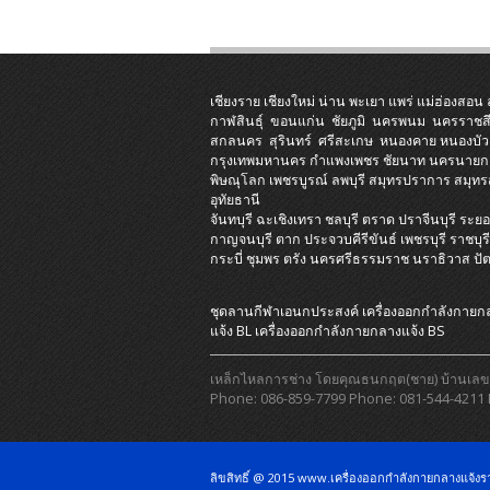
เชียงราย
เชียงใหม่
น่าน
พะเยา
แพร่
แม่ฮ่องสอน
กาฬสินธุ์
ขอนแก่น
ชัยภูมิ
นครพนม
นครราชส
สกลนคร
สุรินทร์
ศรีสะเกษ
หนองคาย
หนองบัว
กรุงเทพมหานคร
กำแพงเพชร
ชัยนาท
นครนายก
พิษณุโลก
เพชรบูรณ์
ลพบุรี
สมุทรปราการ
สมุท
อุทัยธานี
จันทบุรี
ฉะเชิงเทรา
ชลบุรี
ตราด
ปราจีนบุรี
ระยอ
กาญจนบุรี
ตาก
ประจวบคีรีขันธ์
เพชรบุรี
ราชบุร
กระบี่
ชุมพร
ตรัง
นครศรีธรรมราช
นราธิวาส
ปั
ชุดลานกีฬาเอนกประสงค์
เครื่องออกกําลังกายก
แจ้ง BL
เครื่องออกกําลังกายกลางแจ้ง BS
เหล็กไหลการช่าง โดยคุณธนกฤต(ชาย) บ้านเลขที่ 1
Phone: 086-859-7799 Phone: 081-544-4211 
ลิขสิทธิ์ @ 2015 www.เครื่องออกกำลังกายกลางแจ้