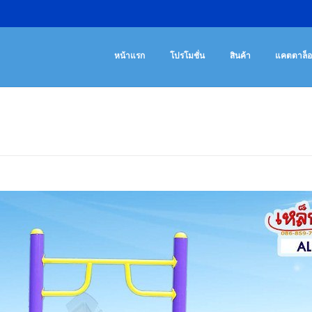
เครื่องออกกํา
จําหน่ายเครื่องออ
หน้าแรก
โปรโมชั่น
สินค้า
แคตตาล็