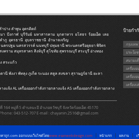
ลำปาง
ลำพูน
อุตรดิตถ์
ป้ายกำก
ีมา
บึงกาฬ
บุรีรัมย์
มหาสารคาม
มุกดาหาร
ยโสธร
ร้อยเอ็ด
เลย
ลำภู
อุดรธานี
อุบลราชธานี
อำนาจเจริญ
กรุงเทพ
นครปฐม
นครสวรรค์
นนทบุรี
ปทุมธานี
พระนครศรีอยุธยา
พิจิตร
รสงคราม
สมุทรสาคร
สิงห์บุรี
สุโขทัย
สุพรรณบุรี
สระบุรี
อ่างทอง
ประโยชน
สนามเด็
ง
สระแก้ว
ี
เครื่อง
ตตานี
พังงา
พัทลุง
ภูเก็ต
ระนอง
สตูล
สงขลา
สุราษฎร์ธานี
ยะลา
เครื่อง
เครื่อง
ลางแจ้ง AL
เครื่องออกกําลังกายกลางแจ้ง AS
เครื่องออกกําลังกายกลาง
64 หมู่ที่ 5 ตำบลมะอึ อำเภอธวัชบุรี จังหวัดร้อยเอ็ด 45170
Phone: 043-512-707 E-mail : chayanin.2516@gmail.com
งราคาถูก.com ออกแบบเว็บไซต์โดย
www.esanwebdesign.com
หน้าแรก
ผลงาน
เก