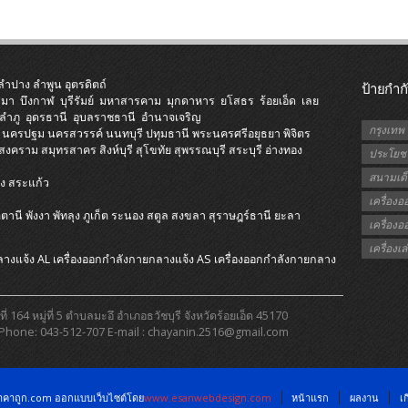
ลำปาง
ลำพูน
อุตรดิตถ์
ป้ายกำก
ีมา
บึงกาฬ
บุรีรัมย์
มหาสารคาม
มุกดาหาร
ยโสธร
ร้อยเอ็ด
เลย
ลำภู
อุดรธานี
อุบลราชธานี
อำนาจเจริญ
กรุงเทพ
นครปฐม
นครสวรรค์
นนทบุรี
ปทุมธานี
พระนครศรีอยุธยา
พิจิตร
รสงคราม
สมุทรสาคร
สิงห์บุรี
สุโขทัย
สุพรรณบุรี
สระบุรี
อ่างทอง
ประโยชน
สนามเด็
ง
สระแก้ว
ี
เครื่อง
ตตานี
พังงา
พัทลุง
ภูเก็ต
ระนอง
สตูล
สงขลา
สุราษฎร์ธานี
ยะลา
เครื่อง
เครื่อง
ลางแจ้ง AL
เครื่องออกกําลังกายกลางแจ้ง AS
เครื่องออกกําลังกายกลาง
64 หมู่ที่ 5 ตำบลมะอึ อำเภอธวัชบุรี จังหวัดร้อยเอ็ด 45170
Phone: 043-512-707 E-mail : chayanin.2516@gmail.com
งราคาถูก.com ออกแบบเว็บไซต์โดย
www.esanwebdesign.com
หน้าแรก
ผลงาน
เก