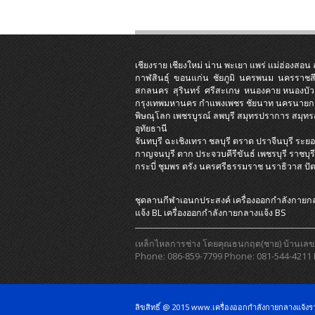
เชียงราย
เชียงใหม่
น่าน
พะเยา
แพร่
แม่ฮ่องสอน
กาฬสินธุ์
ขอนแก่น
ชัยภูมิ
นครพนม
นครราชส
สกลนคร
สุรินทร์
ศรีสะเกษ
หนองคาย
หนองบัว
กรุงเทพมหานคร
กำแพงเพชร
ชัยนาท
นครนายก
พิษณุโลก
เพชรบูรณ์
ลพบุรี
สมุทรปราการ
สมุท
อุทัยธานี
จันทบุรี
ฉะเชิงเทรา
ชลบุรี
ตราด
ปราจีนบุรี
ระยอ
กาญจนบุรี
ตาก
ประจวบคีรีขันธ์
เพชรบุรี
ราชบุร
กระบี่
ชุมพร
ตรัง
นครศรีธรรมราช
นราธิวาส
ปั
ชุดลานกีฬาเอนกประสงค์
เครื่องออกกําลังกายก
แจ้ง BL
เครื่องออกกําลังกายกลางแจ้ง BS
เหล็กไหลการช่าง โดยคุณธนกฤต(ชาย) บ้านเลขที่ 1
Phone: 086-859-7799 Phone: 081-544-4211 
ลิขสิทธิ์ @ 2015 www.เครื่องออกกำลังกายกลางแจ้