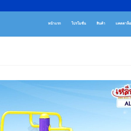
เครื่องออกกํา
จําหน่ายเครื่องออ
หน้าแรก
โปรโมชั่น
สินค้า
แคตตาล็