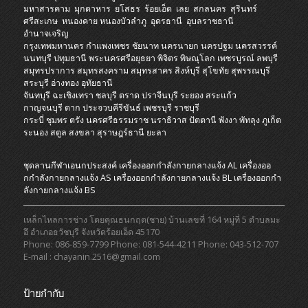
มหาสารคาม
มุกดาหาร
ยโสธร
ร้อยเอ็ด
เลย
สกลนคร
สุรินทร์
ศรีสะเกษ
หนองคาย
หนองบัวลำภู
อุดรธานี
อุบลราชธานี
อำนาจเจริญ
กรุงเทพมหานคร
กำแพงเพชร
ชัยนาท
นครนายก
นครปฐม
นครสวรรค์
นนทบุรี
ปทุมธานี
พระนครศรีอยุธยา
พิจิตร
พิษณุโลก
เพชรบูรณ์
ลพบุรี
สมุทรปราการ
สมุทรสงคราม
สมุทรสาคร
สิงห์บุรี
สุโขทัย
สุพรรณบุรี
สระบุรี
อ่างทอง
อุทัยธานี
จันทบุรี
ฉะเชิงเทรา
ชลบุรี
ตราด
ปราจีนบุรี
ระยอง
สระแก้ว
กาญจนบุรี
ตาก
ประจวบคีรีขันธ์
เพชรบุรี
ราชบุรี
กระบี่
ชุมพร
ตรัง
นครศรีธรรมราช
นราธิวาส
ปัตตานี
พังงา
พัทลุง
ภูเก็ต
ระนอง
สตูล
สงขลา
สุราษฎร์ธานี
ยะลา
ชุดลานกีฬาเอนกประสงค์
เครื่องออกกําลังกายกลางแจ้ง AL
เครื่องออ
กกําลังกายกลางแจ้ง AS
เครื่องออกกําลังกายกลางแจ้ง BL
เครื่องออกกํา
ลังกายกลางแจ้ง BS
เหล็กไหลการช่าง โดยคุณธนกฤต(ชาย) บ้านเลขที่ 164 หมู่ที่ 5 ตำบลมะ
อึ อำเภอธวัชบุรี จังหวัดร้อยเอ็ด 45170
Phone: 086-859-7799 Phone: 081-544-4211 Phone: 043-512-707
E-mail : chayanin.2516@gmail.com
ป้ายกำกับ