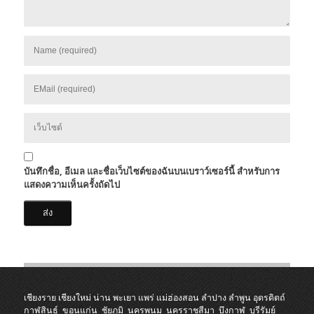
บันทึกชื่อ, อีเมล และชื่อเว็บไซต์ของฉันบนเบราว์เซอร์นี้ สำหรับการ
แสดงความเห็นครั้งถัดไป
เชียงราย
เชียงใหม่
น่าน
พะเยา
แพร่
แม่ฮ่องสอน
ลำปาง
ลำพูน
อุตรดิตถ์
กาฬสินธุ์
ขอนแก่น
ชัยภูมิ
นครพนม
นครราชสีมา
บึงกาฬ
บุรีรัมย์