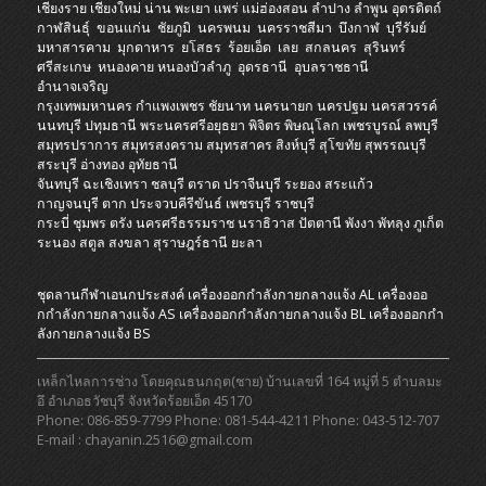
เชียงราย
เชียงใหม่
น่าน
พะเยา
แพร่
แม่ฮ่องสอน
ลำปาง
ลำพูน
อุตรดิตถ์
กาฬสินธุ์
ขอนแก่น
ชัยภูมิ
นครพนม
นครราชสีมา
บึงกาฬ
บุรีรัมย์
มหาสารคาม
มุกดาหาร
ยโสธร
ร้อยเอ็ด
เลย
สกลนคร
สุรินทร์
ศรีสะเกษ
หนองคาย
หนองบัวลำภู
อุดรธานี
อุบลราชธานี
อำนาจเจริญ
กรุงเทพมหานคร
กำแพงเพชร
ชัยนาท
นครนายก
นครปฐม
นครสวรรค์
นนทบุรี
ปทุมธานี
พระนครศรีอยุธยา
พิจิตร
พิษณุโลก
เพชรบูรณ์
ลพบุรี
สมุทรปราการ
สมุทรสงคราม
สมุทรสาคร
สิงห์บุรี
สุโขทัย
สุพรรณบุรี
สระบุรี
อ่างทอง
อุทัยธานี
จันทบุรี
ฉะเชิงเทรา
ชลบุรี
ตราด
ปราจีนบุรี
ระยอง
สระแก้ว
กาญจนบุรี
ตาก
ประจวบคีรีขันธ์
เพชรบุรี
ราชบุรี
กระบี่
ชุมพร
ตรัง
นครศรีธรรมราช
นราธิวาส
ปัตตานี
พังงา
พัทลุง
ภูเก็ต
ระนอง
สตูล
สงขลา
สุราษฎร์ธานี
ยะลา
ชุดลานกีฬาเอนกประสงค์
เครื่องออกกําลังกายกลางแจ้ง AL
เครื่องออ
กกําลังกายกลางแจ้ง AS
เครื่องออกกําลังกายกลางแจ้ง BL
เครื่องออกกํา
ลังกายกลางแจ้ง BS
เหล็กไหลการช่าง โดยคุณธนกฤต(ชาย) บ้านเลขที่ 164 หมู่ที่ 5 ตำบลมะ
อึ อำเภอธวัชบุรี จังหวัดร้อยเอ็ด 45170
Phone: 086-859-7799 Phone: 081-544-4211 Phone: 043-512-707
E-mail : chayanin.2516@gmail.com