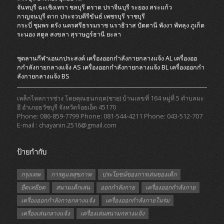
จันทบุรี
ฉะเชิงเทรา
ชลบุรี
ตราด
ปราจีนบุรี
ระยอง
สระแก้ว
กาญจนบุรี
ตาก
ประจวบคีรีขันธ์
เพชรบุรี
ราชบุรี
กระบี่
ชุมพร
ตรัง
นครศรีธรรมราช
นราธิวาส
ปัตตานี
พังงา
พัทลุง
ภูเก็ต
ระนอง
สตูล
สงขลา
สุราษฎร์ธานี
ยะลา
ชุดลานกีฬาเอนกประสงค์
เครื่องออกกําลังกายกลางแจ้ง AL
เครื่องออ
กกําลังกายกลางแจ้ง AS
เครื่องออกกําลังกายกลางแจ้ง BL
เครื่องออกกํา
ลังกายกลางแจ้ง BS
เหล็กไหลการช่าง โดยคุณธนกฤต(ชาย) บ้านเลขที่ 164 หมู่ที่ 5 ตำบลมะ
อึ อำเภอธวัชบุรี จังหวัดร้อยเอ็ด 45170
Phone: 086-859-7799 Phone: 081-544-4211 Phone: 043-512-707
E-mail : chayanin.2516@gmail.com
ป้ายกำกับ
กรุงเทพ
การดูแลสุขภาพ
ประโยชน์ของการเล่นของเด็ก
ยืดเหยียด
สนามเด็กเล่น
ออกกำลังกาย
เครื่องออกกำลังกาย
เครื่องออกกำลังกายกลางแจ้ง
เครื่องออกกำลังกายในร่ม
เครื่องเล่นกลางแจ้ง
เครื่องเล่นสนามกลางแจ้ง