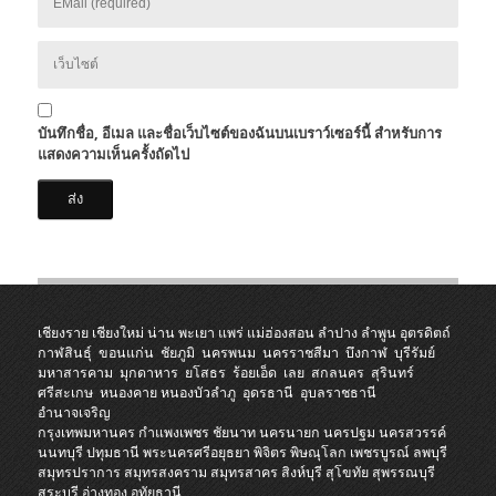
บันทึกชื่อ, อีเมล และชื่อเว็บไซต์ของฉันบนเบราว์เซอร์นี้ สำหรับการ
แสดงความเห็นครั้งถัดไป
เชียงราย
เชียงใหม่
น่าน
พะเยา
แพร่
แม่ฮ่องสอน
ลำปาง
ลำพูน
อุตรดิตถ์
กาฬสินธุ์
ขอนแก่น
ชัยภูมิ
นครพนม
นครราชสีมา
บึงกาฬ
บุรีรัมย์
มหาสารคาม
มุกดาหาร
ยโสธร
ร้อยเอ็ด
เลย
สกลนคร
สุรินทร์
ศรีสะเกษ
หนองคาย
หนองบัวลำภู
อุดรธานี
อุบลราชธานี
อำนาจเจริญ
กรุงเทพมหานคร
กำแพงเพชร
ชัยนาท
นครนายก
นครปฐม
นครสวรรค์
นนทบุรี
ปทุมธานี
พระนครศรีอยุธยา
พิจิตร
พิษณุโลก
เพชรบูรณ์
ลพบุรี
สมุทรปราการ
สมุทรสงคราม
สมุทรสาคร
สิงห์บุรี
สุโขทัย
สุพรรณบุรี
สระบุรี
อ่างทอง
อุทัยธานี