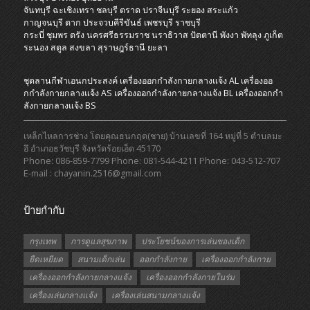
จันทบุรี
ฉะเชิงเทรา
ชลบุรี
ตราด
ปราจีนบุรี
ระยอง
สระแก้ว
กาญจนบุรี
ตาก
ประจวบคีรีขันธ์
เพชรบุรี
ราชบุรี
กระบี่
ชุมพร
ตรัง
นครศรีธรรมราช
นราธิวาส
ปัตตานี
พังงา
พัทลุง
ภูเก็ต
ระนอง
สตูล
สงขลา
สุราษฎร์ธานี
ยะลา
ชุดลานกีฬาเอนกประสงค์
เครื่องออกกําลังกายกลางแจ้ง AL
เครื่องออ
กกําลังกายกลางแจ้ง AS
เครื่องออกกําลังกายกลางแจ้ง BL
เครื่องออกกํา
ลังกายกลางแจ้ง BS
เหล็กไหลการช่าง โดยคุณธนกฤต(ชาย) บ้านเลขที่ 164 หมู่ที่ 5 ตำบลมะ
อึ อำเภอธวัชบุรี จังหวัดร้อยเอ็ด 45170
Phone: 086-859-7799 Phone: 081-544-4211 Phone: 043-512-707
E-mail : chayanin.2516@gmail.com
ป้ายกำกับ
กรุงเทพ
การดูแลสุขภาพ
ประโยชน์ของการเล่นของเด็ก
ยืดเหยียด
สนามเด็กเล่น
ออกกำลังกาย
เครื่องออกกำลังกาย
เครื่องออกกำลังกายกลางแจ้ง
เครื่องออกกำลังกายในร่ม
เครื่องเล่นกลางแจ้ง
เครื่องเล่นสนามกลางแจ้ง