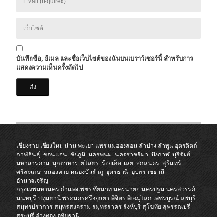
บันทึกชื่อ, อีเมล และชื่อเว็บไซต์ของฉันบนเบราว์เซอร์นี้ สำหรับการ
แสดงความเห็นครั้งถัดไป
เชียงราย
เชียงใหม่
น่าน
พะเยา
แพร่
แม่ฮ่องสอน
ลำปาง
ลำพูน
อุตรดิตถ์
กาฬสินธุ์
ขอนแก่น
ชัยภูมิ
นครพนม
นครราชสีมา
บึงกาฬ
บุรีรัมย์
มหาสารคาม
มุกดาหาร
ยโสธร
ร้อยเอ็ด
เลย
สกลนคร
สุรินทร์
ศรีสะเกษ
หนองคาย
หนองบัวลำภู
อุดรธานี
อุบลราชธานี
อำนาจเจริญ
กรุงเทพมหานคร
กำแพงเพชร
ชัยนาท
นครนายก
นครปฐม
นครสวรรค์
นนทบุรี
ปทุมธานี
พระนครศรีอยุธยา
พิจิตร
พิษณุโลก
เพชรบูรณ์
ลพบุรี
สมุทรปราการ
สมุทรสงคราม
สมุทรสาคร
สิงห์บุรี
สุโขทัย
สุพรรณบุรี
สระบุรี
อ่างทอง
อุทัยธานี