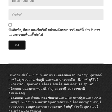
บันทึกชื่อ, อีเมล และชื่อเว็บไซต์ของฉันบนเบราว์เซอร์นี้ สำหรับการ
แสดงความเห็นครั้งถัดไป
เชียงราย
เชียงใหม่
น่าน
พะเยา
แพร่
แม่ฮ่องสอน
ลำปาง
ลำพูน
อุตรดิตถ์
กาฬสินธุ์
ขอนแก่น
ชัยภูมิ
นครพนม
นครราชสีมา
บึงกาฬ
บุรีรัมย์
มหาสารคาม
มุกดาหาร
ยโสธร
ร้อยเอ็ด
เลย
สกลนคร
สุรินทร์
ศรีสะเกษ
หนองคาย
หนองบัวลำภู
อุดรธานี
อุบลราชธานี
อำนาจเจริญ
กรุงเทพมหานคร
กำแพงเพชร
ชัยนาท
นครนายก
นครปฐม
นครสวรรค์
นนทบุรี
ปทุมธานี
พระนครศรีอยุธยา
พิจิตร
พิษณุโลก
เพชรบูรณ์
ลพบุรี
สมุทรปราการ
สมุทรสงคราม
สมุทรสาคร
สิงห์บุรี
สุโขทัย
สุพรรณบุรี
สระบุรี
อ่างทอง
อุทัยธานี