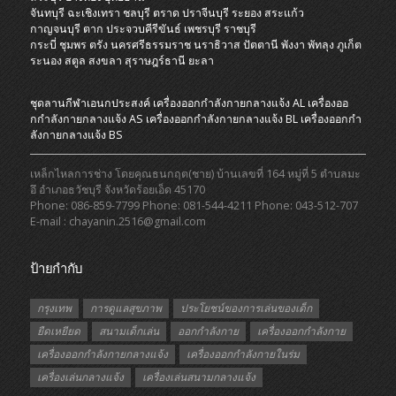
จันทบุรี
ฉะเชิงเทรา
ชลบุรี
ตราด
ปราจีนบุรี
ระยอง
สระแก้ว
กาญจนบุรี
ตาก
ประจวบคีรีขันธ์
เพชรบุรี
ราชบุรี
กระบี่
ชุมพร
ตรัง
นครศรีธรรมราช
นราธิวาส
ปัตตานี
พังงา
พัทลุง
ภูเก็ต
ระนอง
สตูล
สงขลา
สุราษฎร์ธานี
ยะลา
ชุดลานกีฬาเอนกประสงค์
เครื่องออกกําลังกายกลางแจ้ง AL
เครื่องออ
กกําลังกายกลางแจ้ง AS
เครื่องออกกําลังกายกลางแจ้ง BL
เครื่องออกกํา
ลังกายกลางแจ้ง BS
เหล็กไหลการช่าง โดยคุณธนกฤต(ชาย) บ้านเลขที่ 164 หมู่ที่ 5 ตำบลมะ
อึ อำเภอธวัชบุรี จังหวัดร้อยเอ็ด 45170
Phone: 086-859-7799 Phone: 081-544-4211 Phone: 043-512-707
E-mail : chayanin.2516@gmail.com
ป้ายกำกับ
กรุงเทพ
การดูแลสุขภาพ
ประโยชน์ของการเล่นของเด็ก
ยืดเหยียด
สนามเด็กเล่น
ออกกำลังกาย
เครื่องออกกำลังกาย
เครื่องออกกำลังกายกลางแจ้ง
เครื่องออกกำลังกายในร่ม
เครื่องเล่นกลางแจ้ง
เครื่องเล่นสนามกลางแจ้ง