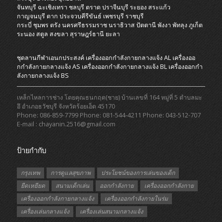
จันทบุรี
ฉะเชิงเทรา
ชลบุรี
ตราด
ปราจีนบุรี
ระยอง
สระแก้ว
กาญจนบุรี
ตาก
ประจวบคีรีขันธ์
เพชรบุรี
ราชบุรี
กระบี่
ชุมพร
ตรัง
นครศรีธรรมราช
นราธิวาส
ปัตตานี
พังงา
พัทลุง
ภูเก็ต
ระนอง
สตูล
สงขลา
สุราษฎร์ธานี
ยะลา
ชุดลานกีฬาเอนกประสงค์
เครื่องออกกําลังกายกลางแจ้ง AL
เครื่องออ
กกําลังกายกลางแจ้ง AS
เครื่องออกกําลังกายกลางแจ้ง BL
เครื่องออกกํา
ลังกายกลางแจ้ง BS
เหล็กไหลการช่าง โดยคุณธนกฤต(ชาย) บ้านเลขที่ 164 หมู่ที่ 5 ตำบลมะ
อึ อำเภอธวัชบุรี จังหวัดร้อยเอ็ด 45170
Phone: 086-859-7799 Phone: 081-544-4211 Phone: 043-512-707
E-mail : chayanin.2516@gmail.com
ป้ายกำกับ
กรุงเทพ
การดูแลสุขภาพ
ประโยชน์ของการเล่นของเด็ก
ยืดเหยียด
สนามเด็กเล่น
ออกกำลังกาย
เครื่องออกกำลังกาย
เครื่องออกกำลังกายกลางแจ้ง
เครื่องออกกำลังกายในร่ม
เครื่องเล่นกลางแจ้ง
เครื่องเล่นสนามกลางแจ้ง