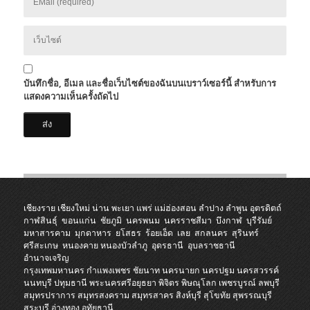
บันทึกชื่อ, อีเมล และชื่อเว็บไซต์ของฉันบนเบราว์เซอร์นี้ สำหรับการ
แสดงความเห็นครั้งถัดไป
เชียงราย
เชียงใหม่
น่าน
พะเยา
แพร่
แม่ฮ่องสอน
ลำปาง
ลำพูน
อุตรดิตถ์
กาฬสินธุ์
ขอนแก่น
ชัยภูมิ
นครพนม
นครราชสีมา
บึงกาฬ
บุรีรัมย์
มหาสารคาม
มุกดาหาร
ยโสธร
ร้อยเอ็ด
เลย
สกลนคร
สุรินทร์
ศรีสะเกษ
หนองคาย
หนองบัวลำภู
อุดรธานี
อุบลราชธานี
อำนาจเจริญ
กรุงเทพมหานคร
กำแพงเพชร
ชัยนาท
นครนายก
นครปฐม
นครสวรรค์
นนทบุรี
ปทุมธานี
พระนครศรีอยุธยา
พิจิตร
พิษณุโลก
เพชรบูรณ์
ลพบุรี
สมุทรปราการ
สมุทรสงคราม
สมุทรสาคร
สิงห์บุรี
สุโขทัย
สุพรรณบุรี
สระบุรี
อ่างทอง
อุทัยธานี