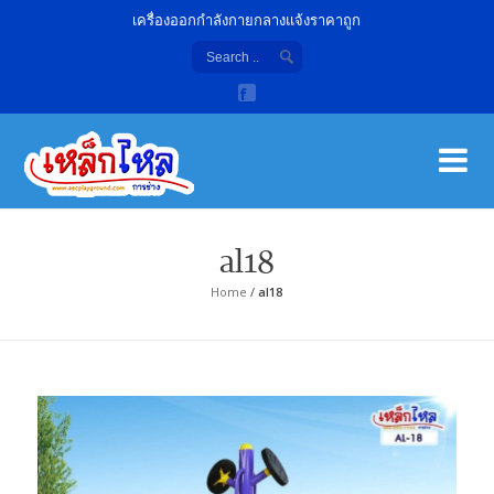
เครื่องออกกำลังกายกลางแจ้งราคาถูก
เค
จํา
al18
Home
/
al18