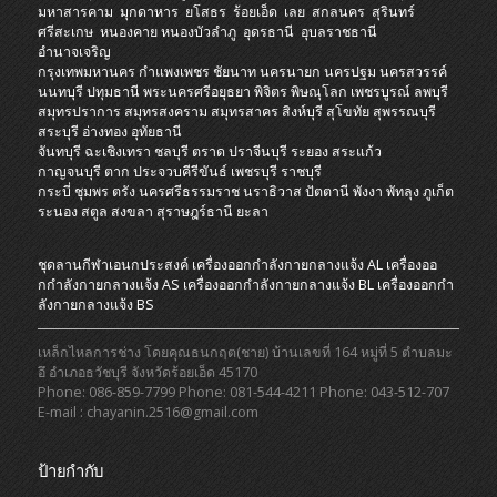
มหาสารคาม
มุกดาหาร
ยโสธร
ร้อยเอ็ด
เลย
สกลนคร
สุรินทร์
ศรีสะเกษ
หนองคาย
หนองบัวลำภู
อุดรธานี
อุบลราชธานี
อำนาจเจริญ
กรุงเทพมหานคร
กำแพงเพชร
ชัยนาท
นครนายก
นครปฐม
นครสวรรค์
นนทบุรี
ปทุมธานี
พระนครศรีอยุธยา
พิจิตร
พิษณุโลก
เพชรบูรณ์
ลพบุรี
สมุทรปราการ
สมุทรสงคราม
สมุทรสาคร
สิงห์บุรี
สุโขทัย
สุพรรณบุรี
สระบุรี
อ่างทอง
อุทัยธานี
จันทบุรี
ฉะเชิงเทรา
ชลบุรี
ตราด
ปราจีนบุรี
ระยอง
สระแก้ว
กาญจนบุรี
ตาก
ประจวบคีรีขันธ์
เพชรบุรี
ราชบุรี
กระบี่
ชุมพร
ตรัง
นครศรีธรรมราช
นราธิวาส
ปัตตานี
พังงา
พัทลุง
ภูเก็ต
ระนอง
สตูล
สงขลา
สุราษฎร์ธานี
ยะลา
ชุดลานกีฬาเอนกประสงค์
เครื่องออกกําลังกายกลางแจ้ง AL
เครื่องออ
กกําลังกายกลางแจ้ง AS
เครื่องออกกําลังกายกลางแจ้ง BL
เครื่องออกกํา
ลังกายกลางแจ้ง BS
เหล็กไหลการช่าง โดยคุณธนกฤต(ชาย) บ้านเลขที่ 164 หมู่ที่ 5 ตำบลมะ
อึ อำเภอธวัชบุรี จังหวัดร้อยเอ็ด 45170
Phone: 086-859-7799 Phone: 081-544-4211 Phone: 043-512-707
E-mail : chayanin.2516@gmail.com
ป้ายกำกับ