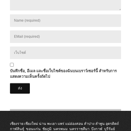
บันทึกชื่อ, อีเมล และชื่อเว็บไซต์ของฉันบนเบราว์เซอร์นี้ สำหรับการ
แสดงความเห็นครั้งถัดไป
เชียงราย
เชียงใหม่
น่าน
พะเยา
แพร่
แม่ฮ่องสอน
ลำปาง
ลำพูน
อุตรดิตถ์
กาฬสินธุ์
ขอนแก่น
ชัยภูมิ
นครพนม
นครราชสีมา
บึงกาฬ
บุรีรัมย์