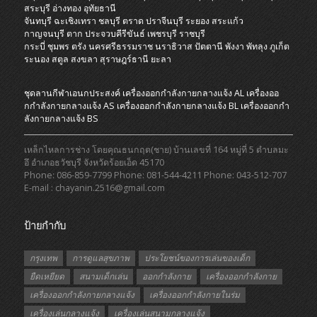
สระบุรี
อ่างทอง
อุทัยธานี
จันทบุรี
ฉะเชิงเทรา
ชลบุรี
ตราด
ปราจีนบุรี
ระยอง
สระแก้ว
กาญจนบุรี
ตาก
ประจวบคีรีขันธ์
เพชรบุรี
ราชบุรี
กระบี่
ชุมพร
ตรัง
นครศรีธรรมราช
นราธิวาส
ปัตตานี
พังงา
พัทลุง
ภูเก็ต
ระนอง
สตูล
สงขลา
สุราษฎร์ธานี
ยะลา
ชุดลานกีฬาเอนกประสงค์
เครื่องออกกําลังกายกลางแจ้ง AL
เครื่องออ
กกําลังกายกลางแจ้ง AS
เครื่องออกกําลังกายกลางแจ้ง BL
เครื่องออกกํา
ลังกายกลางแจ้ง BS
เหล็กไหลการช่าง โดยคุณธนกฤต(ชาย) บ้านเลขที่ 164 หมู่ที่ 5 ตำบลมะ
อึ อำเภอธวัชบุรี จังหวัดร้อยเอ็ด 45170
Phone: 086-859-7799 Phone: 081-544-4211 Phone: 043-512-707
E-mail : chayanin.2516@gmail.com
ป้ายกำกับ
กรุงเทพ
การดูแลสุขภาพ
ประโยชน์ของการเล่นของเด็ก
ยืดเหยียด
สนามเด็กเล่น
ออกกำลังกาย
เครื่องออกกำลังกาย
เครื่องออกกำลังกายกลางแจ้ง
เครื่องออกกำลังกายในร่ม
เครื่องเล่นกลางแจ้ง
เครื่องเล่นสนามกลางแจ้ง