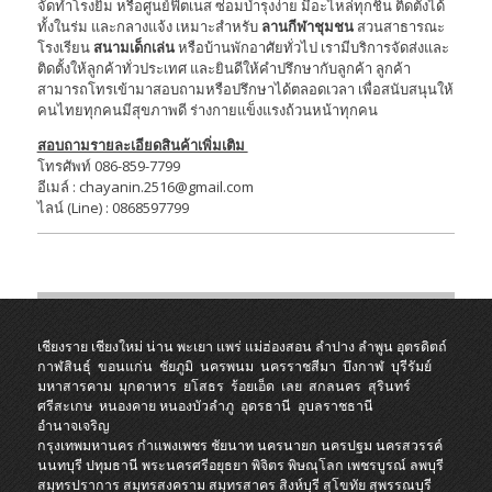
จัดทำโรงยิม หรือศูนย์ฟิตเนส ซ่อมบำรุงง่าย มีอะไหล่ทุกชิ้น ติดตั้งได้
ทั้งในร่ม และกลางแจ้ง เหมาะสำหรับ
ลานกีฬาชุมชน
สวนสาธารณะ
โรงเรียน
สนามเด็กเล่น
หรือบ้านพักอาศัยทั่วไป เรามีบริการจัดส่งและ
ติดตั้งให้ลูกค้าทั่วประเทศ และยินดีให้คำปรึกษากับลูกค้า ลูกค้า
สามารถโทรเข้ามาสอบถามหรือปรึกษาได้ตลอดเวลา เพื่อสนับสนุนให้
คนไทยทุกคนมีสุขภาพดี ร่างกายแข็งแรงถ้วนหน้าทุกคน
สอบถามรายละเอียดสินค้าเพิ่มเติม
โทรศัพท์ 086-859-7799
อีเมล์ : chayanin.2516@gmail.com
ไลน์ (Line) : 0868597799
เชียงราย
เชียงใหม่
น่าน
พะเยา
แพร่
แม่ฮ่องสอน
ลำปาง
ลำพูน
อุตรดิตถ์
กาฬสินธุ์
ขอนแก่น
ชัยภูมิ
นครพนม
นครราชสีมา
บึงกาฬ
บุรีรัมย์
มหาสารคาม
มุกดาหาร
ยโสธร
ร้อยเอ็ด
เลย
สกลนคร
สุรินทร์
ศรีสะเกษ
หนองคาย
หนองบัวลำภู
อุดรธานี
อุบลราชธานี
อำนาจเจริญ
กรุงเทพมหานคร
กำแพงเพชร
ชัยนาท
นครนายก
นครปฐม
นครสวรรค์
นนทบุรี
ปทุมธานี
พระนครศรีอยุธยา
พิจิตร
พิษณุโลก
เพชรบูรณ์
ลพบุรี
สมุทรปราการ
สมุทรสงคราม
สมุทรสาคร
สิงห์บุรี
สุโขทัย
สุพรรณบุรี