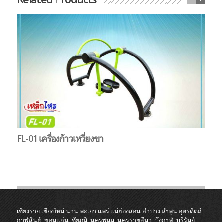
FL-01 เครื่องก้าวเหวี่ยงขา
FL
เชียงราย
เชียงใหม่
น่าน
พะเยา
แพร่
แม่ฮ่องสอน
ลำปาง
ลำพูน
อุตรดิตถ์
กาฬสินธุ์
ขอนแก่น
ชัยภูมิ
นครพนม
นครราชสีมา
บึงกาฬ
บุรีรัมย์