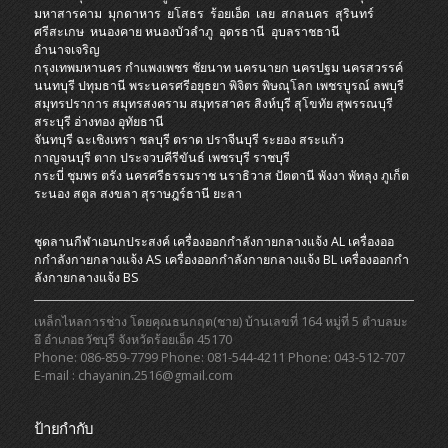
มหาสารคาม
มุกดาหาร
ยโสธร
ร้อยเอ็ด
เลย
สกลนคร
สุรินทร์
ศรีสะเกษ
หนองคาย
หนองบัวลำภู
อุดรธานี
อุบลราชธานี
อำนาจเจริญ
กรุงเทพมหานคร
กำแพงเพชร
ชัยนาท
นครนายก
นครปฐม
นครสวรรค์
นนทบุรี
ปทุมธานี
พระนครศรีอยุธยา
พิจิตร
พิษณุโลก
เพชรบูรณ์
ลพบุรี
สมุทรปราการ
สมุทรสงคราม
สมุทรสาคร
สิงห์บุรี
สุโขทัย
สุพรรณบุรี
สระบุรี
อ่างทอง
อุทัยธานี
จันทบุรี
ฉะเชิงเทรา
ชลบุรี
ตราด
ปราจีนบุรี
ระยอง
สระแก้ว
กาญจนบุรี
ตาก
ประจวบคีรีขันธ์
เพชรบุรี
ราชบุรี
กระบี่
ชุมพร
ตรัง
นครศรีธรรมราช
นราธิวาส
ปัตตานี
พังงา
พัทลุง
ภูเก็ต
ระนอง
สตูล
สงขลา
สุราษฎร์ธานี
ยะลา
ชุดลานกีฬาเอนกประสงค์
เครื่องออกกําลังกายกลางแจ้ง AL
เครื่องออ
กกําลังกายกลางแจ้ง AS
เครื่องออกกําลังกายกลางแจ้ง BL
เครื่องออกกํา
ลังกายกลางแจ้ง BS
เหล็กไหลการช่าง โดยคุณธนกฤต(ชาย) บ้านเลขที่ 164 หมู่ที่ 5 ตำบลมะ
อึ อำเภอธวัชบุรี จังหวัดร้อยเอ็ด 45170
Phone: 086-859-7799 Phone: 081-544-4211 Phone: 043-512-707
E-mail : chayanin.2516@gmail.com
ป้ายกำกับ